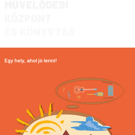
MŰVELŐDÉSI
KÖZPONT
ÉS KÖNYVTÁR
Egy hely, ahol jó lenni!