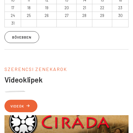
10
11
12
13
14
15
16
17
18
19
20
21
22
23
24
25
26
27
28
29
30
31
BŐVEBBEN
HOPPLA HOPP ZENEKAR
Tavaszváró
SZERENCSI ZENEKAROK
Videoklipek
VIDEÓK