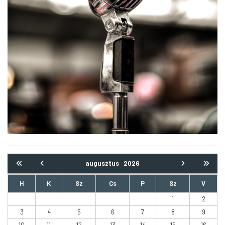
HATÁS ALATT ZENEKAR
Új igéret
augusztus
2026
H
K
Sz
Cs
P
Sz
V
1
2
3
4
5
6
7
8
9