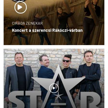
CIRÁDA ZENEKAR
HEGYALJA FOLK AKUSZTIK
Koncert a szerencsi Rákóczi-várban
Komáromi kisleány