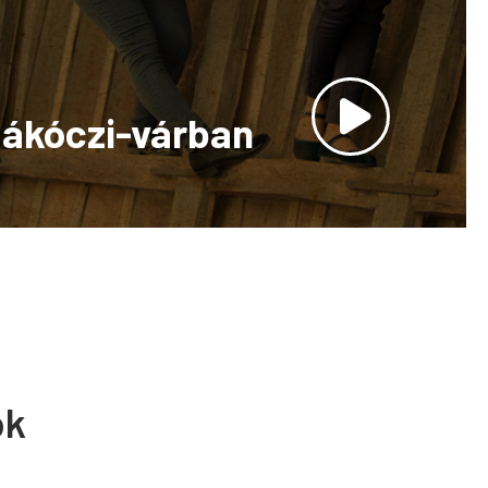
Rákóczi-várban
ok