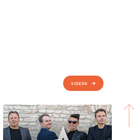
HEGYALJA FOLK AKUSZTIK
Komáromi kisleány
VIDEÓK