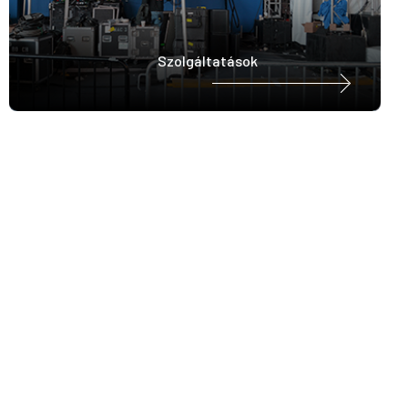
Szolgáltatások
HATÁS ALATT ZENEKAR
Új igéret