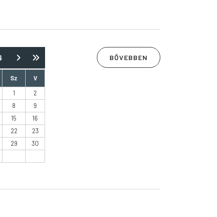
6
BŐVEBBEN
Sz
V
1
2
8
9
15
16
22
23
HOPPLA HOPP ZENEKAR
29
30
Tavaszváró