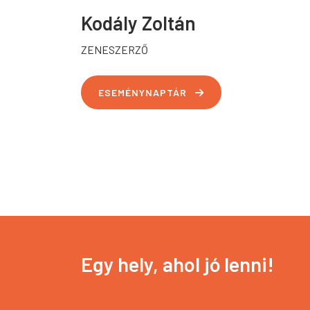
Kodály Zoltán
ZENESZERZŐ
ESEMÉNYNAPTÁR
Egy hely, ahol jó lenni!