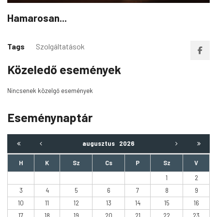
Hamarosan...
Tags
Szolgáltatások
Közeledő események
Nincsenek közelgő események
Eseménynaptár
augusztus
2026
H
K
Sz
Cs
P
Sz
V
1
2
3
4
5
6
7
8
9
10
11
12
13
14
15
16
17
18
19
20
21
22
23