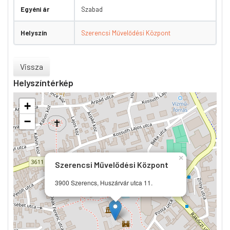
Egyéni ár
Szabad
Helyszín
Szerencsi Művelődési Központ
Vissza
Helyszíntérkép
+
−
×
Szerencsi Művelődési Központ
3900 Szerencs, Huszárvár utca 11.