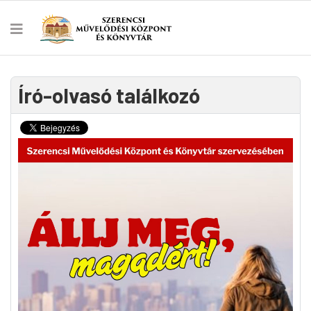
Író-olvasó találkozó