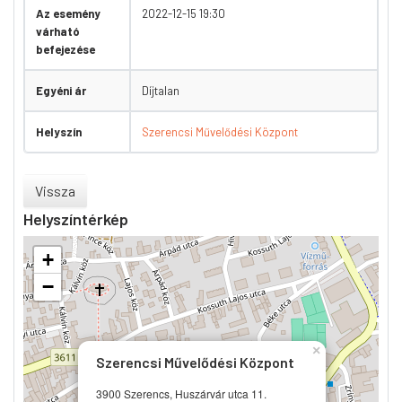
Az esemény
2022-12-15 19:30
várható
befejezése
Egyéni ár
Díjtalan
Helyszín
Szerencsi Művelődési Központ
Vissza
Helyszíntérkép
+
−
×
Szerencsi Művelődési Központ
3900 Szerencs, Huszárvár utca 11.