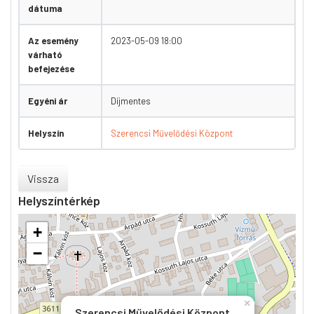
dátuma
Az esemény
2023-05-09 18:00
várható
befejezése
Egyéni ár
Díjmentes
Helyszín
Szerencsi Művelődési Központ
Vissza
Helyszíntérkép
+
−
×
Szerencsi Művelődési Központ