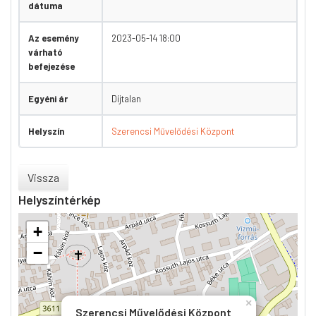
dátuma
Az esemény
2023-05-14 18:00
várható
befejezése
Egyéni ár
Díjtalan
Helyszín
Szerencsi Művelődési Központ
Vissza
Helyszíntérkép
+
−
×
Szerencsi Művelődési Központ