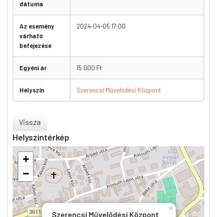
dátuma
Az esemény
2024-04-05 17:00
várható
befejezése
Egyéni ár
15 000 Ft
Helyszín
Szerencsi Művelődési Központ
Vissza
Helyszíntérkép
+
−
×
Szerencsi Művelődési Központ