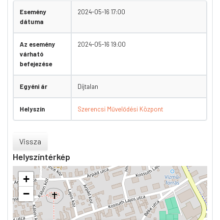
Esemény
2024-05-16 17:00
dátuma
Az esemény
2024-05-16 19:00
várható
befejezése
Egyéni ár
Díjtalan
Helyszín
Szerencsi Művelődési Központ
Vissza
Helyszíntérkép
+
−