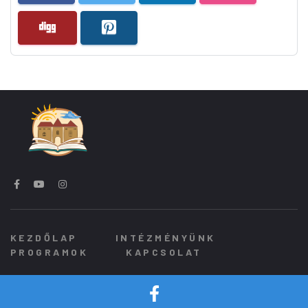
KEZDŐLAP
INTÉZMÉNYÜNK
PROGRAMOK
KAPCSOLAT
© 2026. Minden Jog Fenntartva.