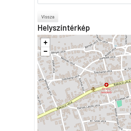
Vissza
Helyszíntérkép
+
−