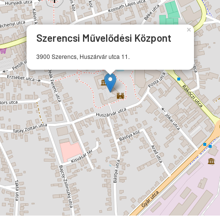
×
Szerencsi Művelődési Központ
3900 Szerencs, Huszárvár utca 11.