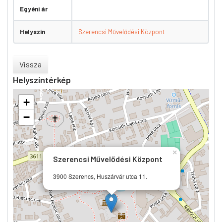
Egyéni ár
Helyszín
Szerencsi Művelődési Központ
Vissza
Helyszíntérkép
+
−
×
Szerencsi Művelődési Központ
3900 Szerencs, Huszárvár utca 11.