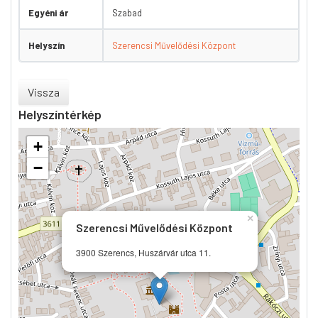
Egyéni ár
Szabad
Helyszín
Szerencsi Művelődési Központ
Vissza
Helyszíntérkép
+
−
×
Szerencsi Művelődési Központ
3900 Szerencs, Huszárvár utca 11.