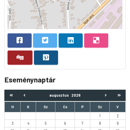
Eseménynaptár
augusztus
2026
H
K
Sz
Cs
P
Sz
V
1
2
3
4
5
6
7
8
9