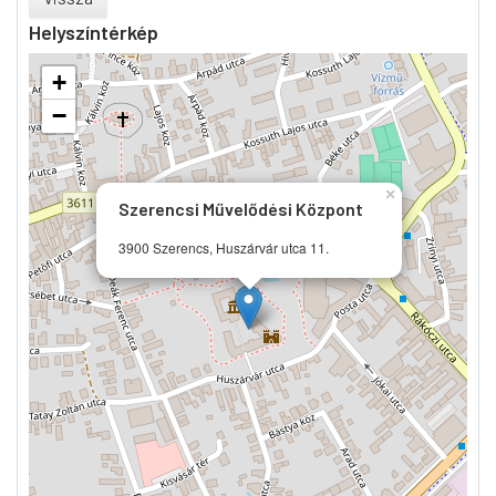
Helyszíntérkép
+
−
×
Szerencsi Művelődési Központ
3900 Szerencs, Huszárvár utca 11.