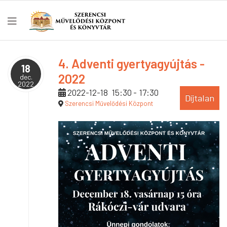
4. Adventi gyertyagyújtás -
18
2022
dec.
2022
2022-12-18
15:30
-
17:30
Díjtalan
Szerencsi Művelődési Központ