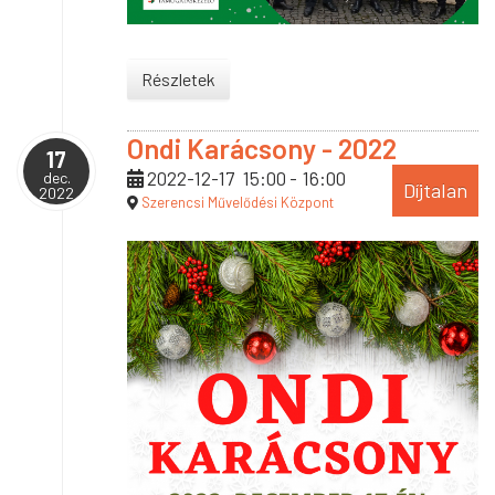
Részletek
Ondi Karácsony - 2022
17
2022-12-17
15:00
-
16:00
dec.
Díjtalan
2022
Szerencsi Művelődési Központ