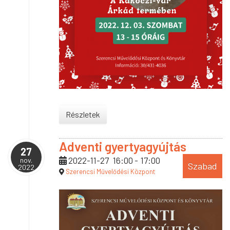
Részletek
Adventi gyertyagyújtás
27
2022-11-27
16:00
-
17:00
nov.
Szabad
2022
Szerencsi Művelődési Központ