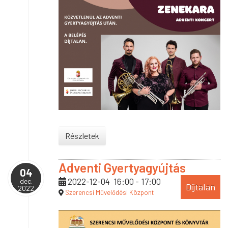
Részletek
Adventi Gyertyagyújtás
04
2022-12-04
16:00
-
17:00
dec.
Díjtalan
2022
Szerencsi Művelődési Központ