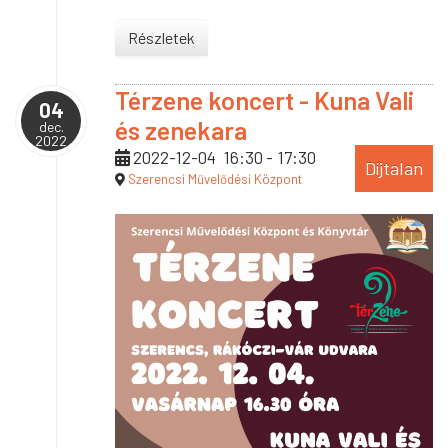
Részletek
Térzene koncert - Kuna Vali
04
és zenekara
dec.
2022
2022-12-04
16:30
-
17:30
Díjtalan
Szerencsi Művelődési Központ