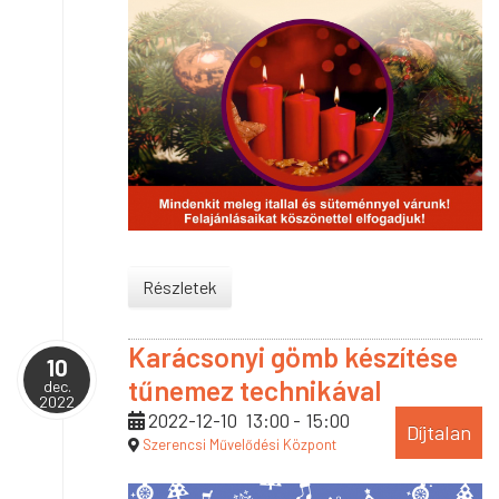
Részletek
Karácsonyi gömb készítése
10
tűnemez technikával
dec.
2022
2022-12-10
13:00
-
15:00
Díjtalan
Szerencsi Művelődési Központ