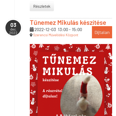
Részletek
Tűnemez Mikulás készítése
03
2022-12-03
13:00
-
15:00
dec.
Díjtalan
2022
Szerencsi Művelődési Központ